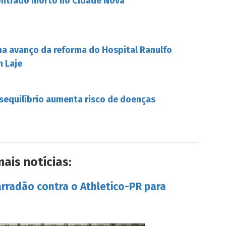
ontrado morto no Cidade Nova
ha avanço da reforma do Hospital Ranulfo
m Laje
esequilíbrio aumenta risco de doenças
mais notícias:
arradão contra o Athletico-PR para
s