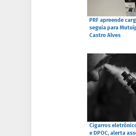
PRF apreende carg
seguia para Mutuíp
Castro Alves
Cigarros eletrônic
e DPOC, alerta as