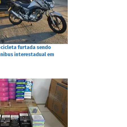
cicleta furtada sendo
nibus interestadual em