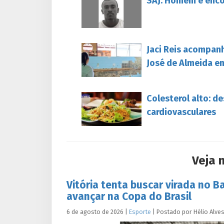
SAJ: Homem é enc
Jaci Reis acompan
José de Almeida e
Colesterol alto: d
cardiovasculares
Veja 
Vitória tenta buscar virada no B
avançar na Copa do Brasil
6 de agosto de 2026
|
Esporte
|
Postado por
Hélio
Alve