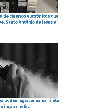
a de cigarros eletrônicos que
e, Santo Antônio de Jesus e
os podem agravar asma, rinite
sociação médica