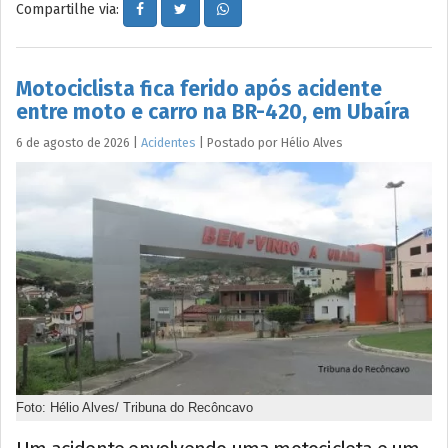
Compartilhe via:
Motociclista fica ferido após acidente
entre moto e carro na BR-420, em Ubaíra
6 de agosto de 2026
|
Acidentes
|
Postado por
Hélio
Alves
Foto: Hélio Alves/ Tribuna do Recôncavo