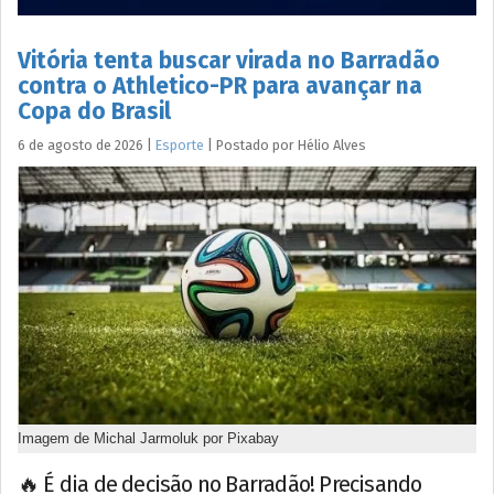
Vitória tenta buscar virada no Barradão
contra o Athletico-PR para avançar na
Copa do Brasil
6 de agosto de 2026
|
Esporte
|
Postado por
Hélio
Alves
Imagem de Michal Jarmoluk por Pixabay
🔥 É dia de decisão no Barradão! Precisando