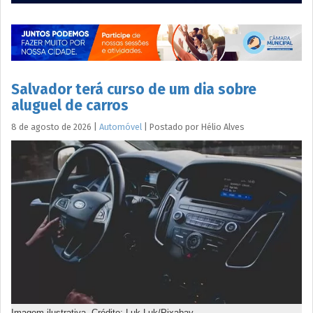
Salvador terá curso de um dia sobre
aluguel de carros
8 de agosto de 2026
|
Automóvel
|
Postado por
Hélio
Alves
Imagem ilustrativa. Crédito: Luk Luk/Pixabay