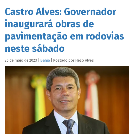
Castro Alves: Governador
inaugurará obras de
pavimentação em rodovias
neste sábado
26 de maio de 2023
|
Bahia
|
Postado por
Hélio
Alves