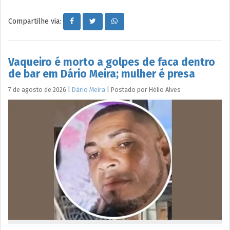
Compartilhe via:
Vaqueiro é morto a golpes de faca dentro
de bar em Dário Meira; mulher é presa
7 de agosto de 2026
|
Dário Meira
|
Postado por
Hélio
Alves