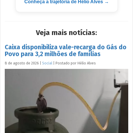
Conheça a trajetória de Hélio Alves →
Veja mais notícias:
Caixa disponibiliza vale-recarga do Gás do
Povo para 3,2 milhões de famílias
8 de agosto de 2026
|
Social
|
Postado por
Hélio
Alves