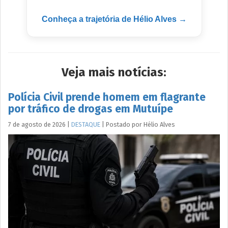
Conheça a trajetória de Hélio Alves →
Veja mais notícias:
Polícia Civil prende homem em flagrante
por tráfico de drogas em Mutuípe
7 de agosto de 2026
|
DESTAQUE
|
Postado por
Hélio
Alves