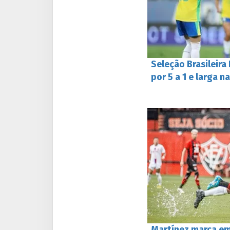
Seleção Brasileira
por 5 a 1 e larga n
Martínez marca em 