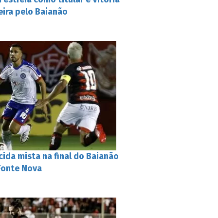
eira pelo Baianão
rcida mista na final do Baianão
 Fonte Nova