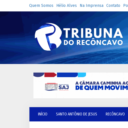
Quem Somos
Hélio Alves
Na Imprensa
Contato
Po
INÍCIO
SANTO ANTÔNIO DE JESUS
RECÔNCAVO