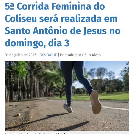
5ª Corrida Feminina do
Coliseu será realizada em
Santo Antônio de Jesus no
domingo, dia 3
31 de julho de 2025
|
DESTAQUE
|
Postado por
Hélio
Alves