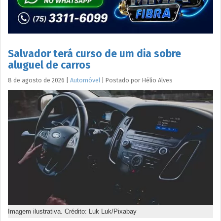
Salvador terá curso de um dia sobre
aluguel de carros
8 de agosto de 2026
|
Automóvel
|
Postado por
Hélio
Alves
Imagem ilustrativa. Crédito: Luk Luk/Pixabay