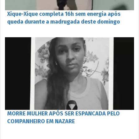
Xique-Xique completa 16h sem energia após
queda durante a madrugada deste domingo
MORRE MULHER APÓS SER ESPANCADA PELO
COMPANHEIRO EM NAZARE