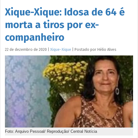
Xique-Xique: Idosa de 64 é
morta a tiros por ex-
companheiro
22 de dezembro de 2020
|
Xique-Xique
|
Postado por
Hélio
Alves
Foto: Arquivo Pessoal/ Reprodução/ Central Notícia