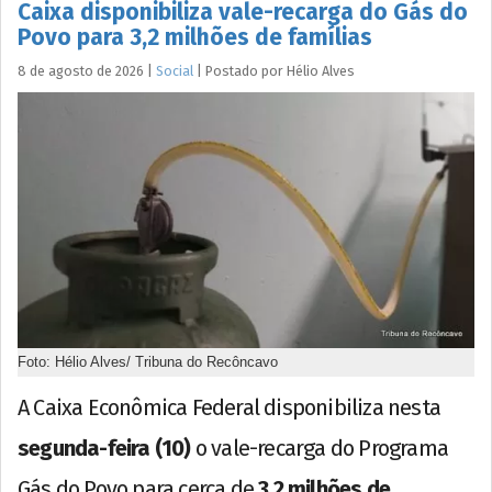
Caixa disponibiliza vale-recarga do Gás do
Povo para 3,2 milhões de famílias
8 de agosto de 2026
|
Social
|
Postado por
Hélio
Alves
Foto: Hélio Alves/ Tribuna do Recôncavo
A Caixa Econômica Federal disponibiliza nesta
segunda-feira (10)
o vale-recarga do Programa
Gás do Povo para cerca de
3,2 milhões de