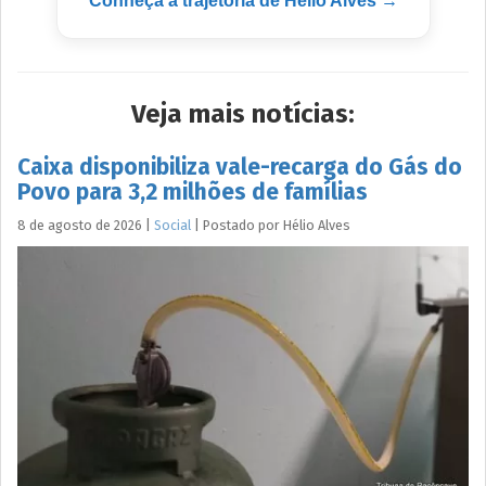
Conheça a trajetória de Hélio Alves →
Veja mais notícias:
Caixa disponibiliza vale-recarga do Gás do
Povo para 3,2 milhões de famílias
8 de agosto de 2026
|
Social
|
Postado por
Hélio
Alves