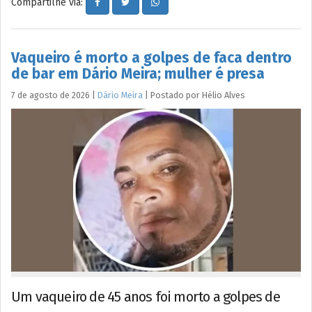
Compartilhe via:
Vaqueiro é morto a golpes de faca dentro
de bar em Dário Meira; mulher é presa
7 de agosto de 2026
|
Dário Meira
|
Postado por
Hélio
Alves
Um vaqueiro de 45 anos foi morto a golpes de