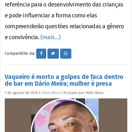
referência para o desenvolvimento das crianças
e pode influenciar a forma como elas
compreenderão questões relacionadas a gênero
e convivência.
(mais…)
Compartilhe via:
Vaqueiro é morto a golpes de faca dentro
de bar em Dário Meira; mulher é presa
7 de agosto de 2026
|
Dário Meira
|
Postado por
Hélio
Alves