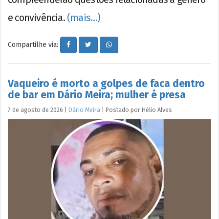
e convivência.
(mais…)
Compartilhe via:
Vaqueiro é morto a golpes de faca dentro
de bar em Dário Meira; mulher é presa
7 de agosto de 2026
|
Dário Meira
|
Postado por
Hélio
Alves