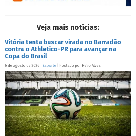
Veja mais notícias:
Vitória tenta buscar virada no Barradão
contra o Athletico-PR para avançar na
Copa do Brasil
6 de agosto de 2026
|
Esporte
|
Postado por
Hélio
Alves