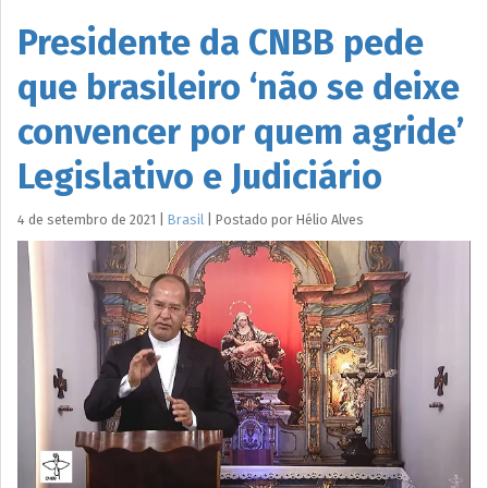
Presidente da CNBB pede
que brasileiro ‘não se deixe
convencer por quem agride’
Legislativo e Judiciário
4 de setembro de 2021
|
Brasil
|
Postado por
Hélio
Alves