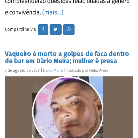
compreenderão questões relacionadas a gênero
e convivência.
(mais…)
Compartilhe via:
Vaqueiro é morto a golpes de faca dentro
de bar em Dário Meira; mulher é presa
7 de agosto de 2026
|
Dário Meira
|
Postado por
Hélio
Alves