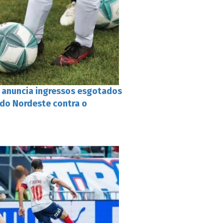
a anuncia ingressos esgotados
 do Nordeste contra o