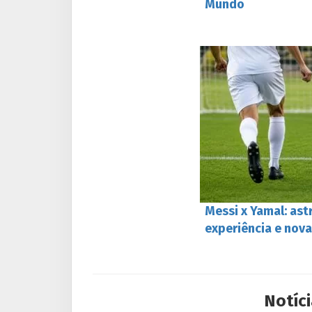
Mundo
Messi x Yamal: ast
experiência e nova
Notíci