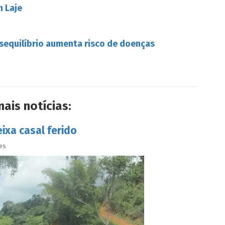
m Laje
esequilíbrio aumenta risco de doenças
mais notícias:
xa casal ferido
es