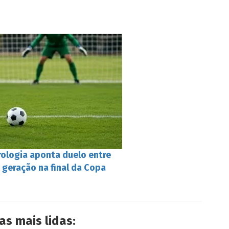
rologia aponta duelo entre
 geração na final da Copa
as mais lidas: