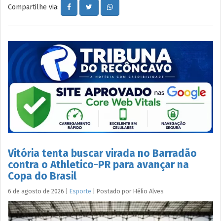
Compartilhe via:
Vitória tenta buscar virada no Barradão
contra o Athletico-PR para avançar na
Copa do Brasil
6 de agosto de 2026
|
Esporte
|
Postado por
Hélio
Alves