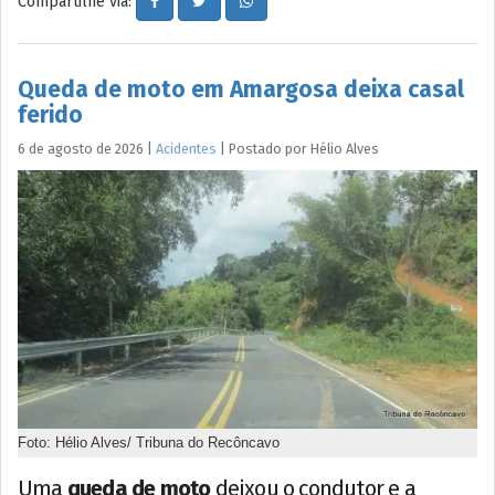
Compartilhe via:
Queda de moto em Amargosa deixa casal
ferido
6 de agosto de 2026
|
Acidentes
|
Postado por
Hélio
Alves
Foto: Hélio Alves/ Tribuna do Recôncavo
Uma
queda de moto
deixou o condutor e a