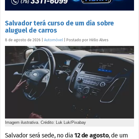
Salvador terá curso de um dia sobre
aluguel de carros
8 de agosto de 2026
|
Automóvel
|
Postado por
Hélio
Alves
Imagem ilustrativa. Crédito: Luk Luk/Pixabay
Salvador será sede, no dia
12 de agosto
, de um