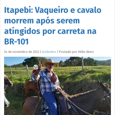
Itapebi: Vaqueiro e cavalo
morrem após serem
atingidos por carreta na
BR-101
24 de novembro de 2022
|
Acidentes
|
Postado por
Hélio
Alves