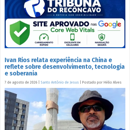
Ivan Rios relata experiência na China e
reflete sobre desenvolvimento, tecnologia
e soberania
7 de agosto de 2026
|
Santo Antônio de Jesus
|
Postado por
Hélio
Alves