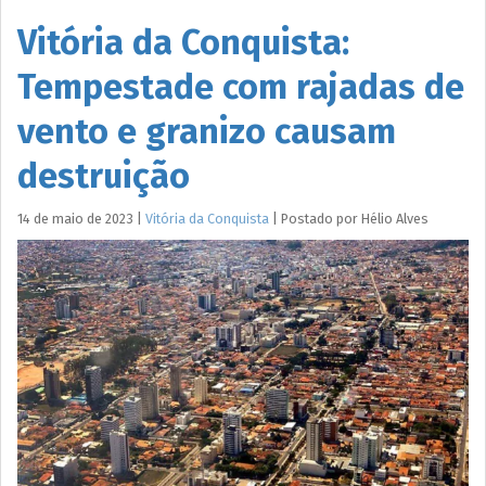
Vitória da Conquista:
Tempestade com rajadas de
vento e granizo causam
destruição
14 de maio de 2023
|
Vitória da Conquista
|
Postado por
Hélio
Alves