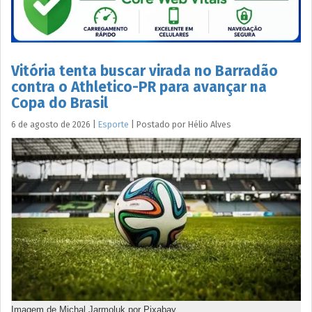
Vitória tenta buscar virada no Barradão
contra o Athletico-PR para avançar na
Copa do Brasil
6 de agosto de 2026
|
Esporte
|
Postado por
Hélio
Alves
Imagem de Michal Jarmoluk por Pixabay