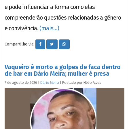
e pode influenciar a forma como elas
compreenderão questões relacionadas a gênero
e convivência.
(mais…)
Compartilhe via:
Vaqueiro é morto a golpes de faca dentro
de bar em Dário Meira; mulher é presa
7 de agosto de 2026
|
Dário Meira
|
Postado por
Hélio
Alves