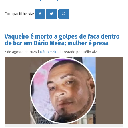
Compartilhe via:
Vaqueiro é morto a golpes de faca dentro
de bar em Dário Meira; mulher é presa
7 de agosto de 2026
|
Dário Meira
|
Postado por
Hélio
Alves