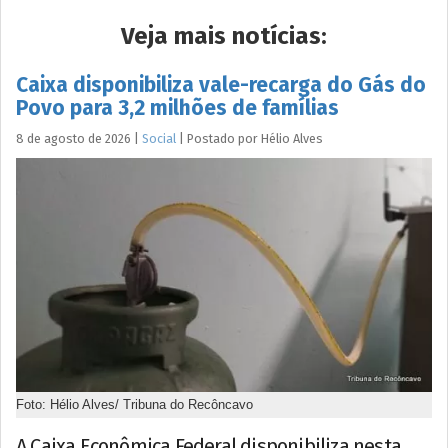
Veja mais notícias:
Caixa disponibiliza vale-recarga do Gás do
Povo para 3,2 milhões de famílias
8 de agosto de 2026
|
Social
|
Postado por
Hélio
Alves
Foto: Hélio Alves/ Tribuna do Recôncavo
A Caixa Econômica Federal disponibiliza nesta