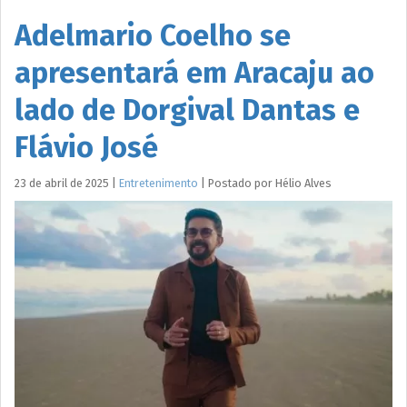
Adelmario Coelho se
apresentará em Aracaju ao
lado de Dorgival Dantas e
Flávio José
23 de abril de 2025
|
Entretenimento
|
Postado por
Hélio
Alves