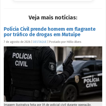
Veja mais notícias:
Polícia Civil prende homem em flagrante
por tráfico de drogas em Mutuípe
7 de agosto de 2026
|
DESTAQUE
|
Postado por
Hélio
Alves
Imagem ilustrativa feita por IA de policial civil durante operação.