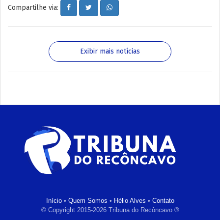
Compartilhe via:
Exibir mais notícias
Início
•
Quem Somos
•
Hélio Alves
•
Contato
© Copyright 2015-2026 Tribuna do Recôncavo ®