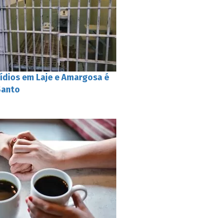
ídios em Laje e Amargosa é
Santo