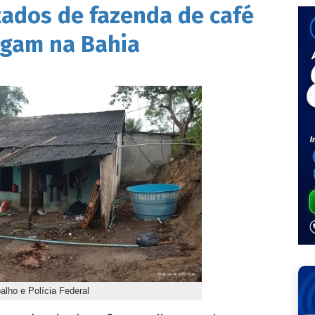
ados de fazenda de café
egam na Bahia
alho e Polícia Federal