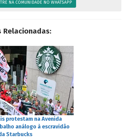
TRE NA COMUNIDADE NO WHATSAPP
s Relacionadas:
ais protestam na Avenida
abalho análogo à escravidão
 da Starbucks