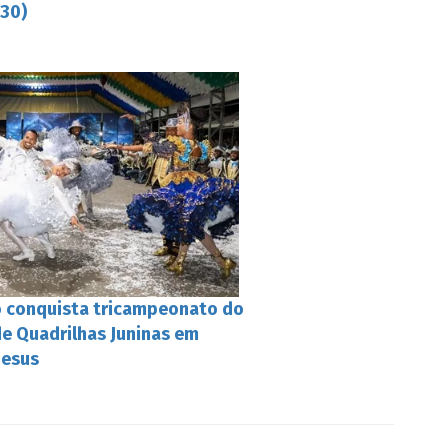
(30)
o conquista tricampeonato do
de Quadrilhas Juninas em
Jesus