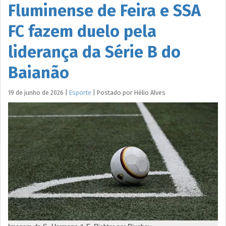
Fluminense de Feira e SSA
FC fazem duelo pela
liderança da Série B do
Baianão
19 de junho de 2026
|
Esporte
|
Postado por
Hélio
Alves