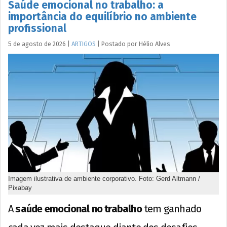
Saúde emocional no trabalho: a
importância do equilíbrio no ambiente
profissional
5 de agosto de 2026
|
ARTIGOS
|
Postado por
Hélio
Alves
Imagem ilustrativa de ambiente corporativo. Foto: Gerd Altmann /
Pixabay
A
saúde emocional no trabalho
tem ganhado