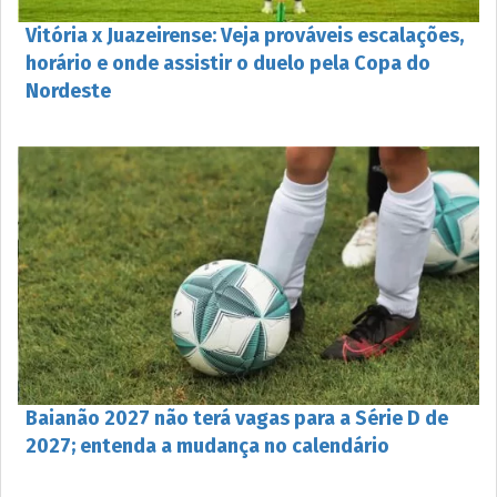
Vitória x Juazeirense: Veja prováveis escalações,
horário e onde assistir o duelo pela Copa do
Nordeste
Baianão 2027 não terá vagas para a Série D de
2027; entenda a mudança no calendário