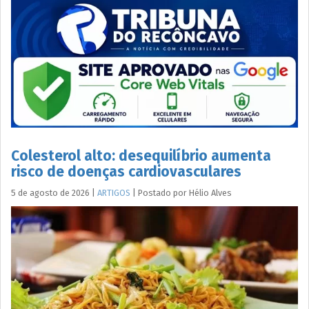
Colesterol alto: desequilíbrio aumenta
risco de doenças cardiovasculares
5 de agosto de 2026
|
ARTIGOS
|
Postado por
Hélio
Alves