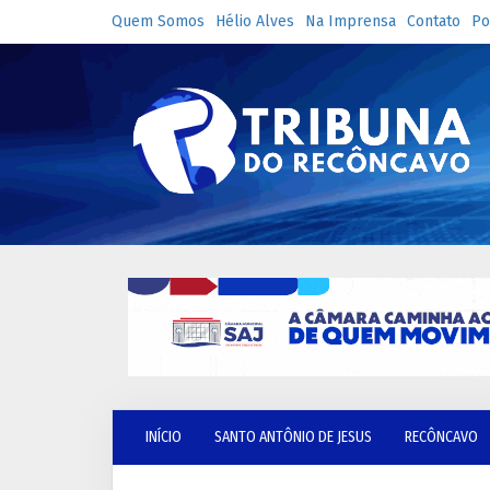
Quem Somos
Hélio Alves
Na Imprensa
Contato
Po
INÍCIO
SANTO ANTÔNIO DE JESUS
RECÔNCAVO