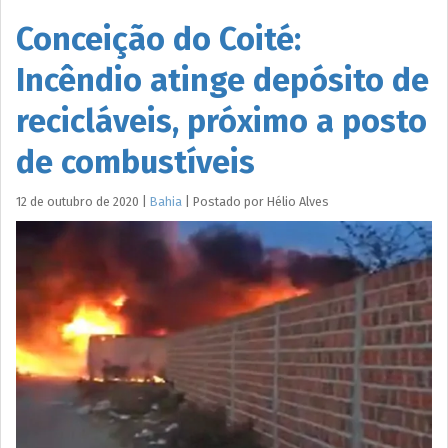
Conceição do Coité:
Incêndio atinge depósito de
recicláveis, próximo a posto
de combustíveis
12 de outubro de 2020
|
Bahia
|
Postado por
Hélio
Alves