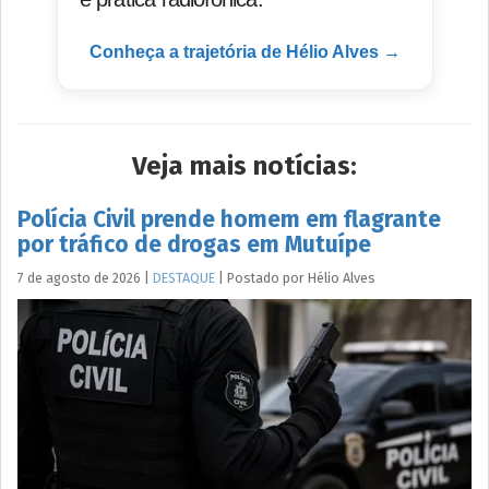
Conheça a trajetória de Hélio Alves →
Veja mais notícias:
Polícia Civil prende homem em flagrante
por tráfico de drogas em Mutuípe
7 de agosto de 2026
|
DESTAQUE
|
Postado por
Hélio
Alves