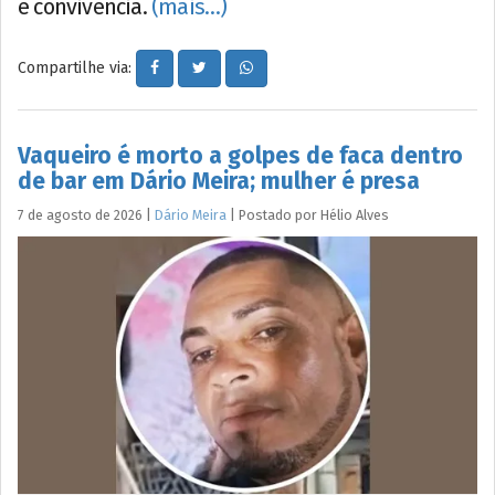
e convivência.
(mais…)
Compartilhe via:
Vaqueiro é morto a golpes de faca dentro
de bar em Dário Meira; mulher é presa
7 de agosto de 2026
|
Dário Meira
|
Postado por
Hélio
Alves