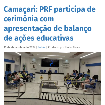
Camaçari: PRF participa de
cerimônia com
apresentação de balanço
de ações educativas
16 de dezembro de 2022
|
Bahia
|
Postado por
Hélio
Alves