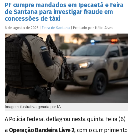
PF cumpre mandados em Ipecaetá e Feira
de Santana para investigar fraude em
concessões de táxi
6 de agosto de 2026
|
Feira de Santana
|
Postado por
Hélio
Alves
Imagem ilustrativa gerada por IA
A Polícia Federal deflagrou nesta quinta-feira (6)
a
Operação Bandeira Livre 2
, com o cumprimento