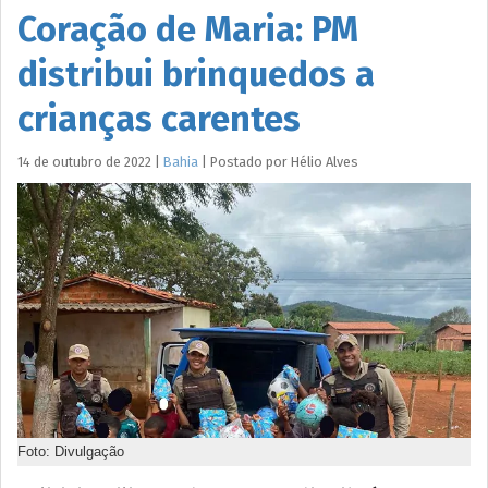
Coração de Maria: PM
distribui brinquedos a
crianças carentes
14 de outubro de 2022
|
Bahia
|
Postado por
Hélio
Alves
Foto: Divulgação