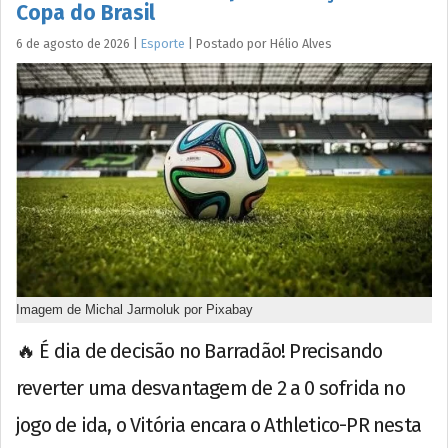
Copa do Brasil
6 de agosto de 2026
|
Esporte
|
Postado por
Hélio
Alves
Imagem de Michal Jarmoluk por Pixabay
🔥 É dia de decisão no Barradão! Precisando
reverter uma desvantagem de 2 a 0 sofrida no
jogo de ida, o Vitória encara o Athletico-PR nesta