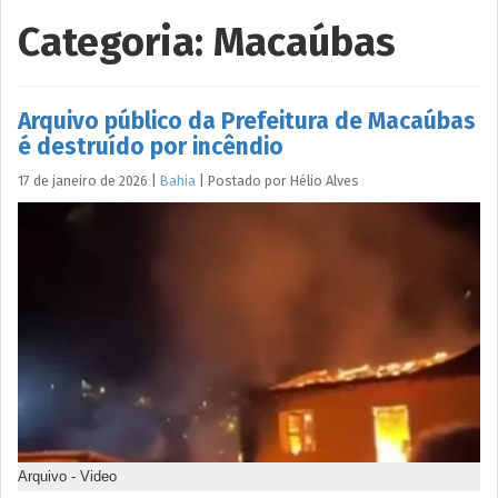
Categoria:
Macaúbas
Arquivo público da Prefeitura de Macaúbas
é destruído por incêndio
17 de janeiro de 2026
|
Bahia
|
Postado por
Hélio
Alves
Arquivo - Video