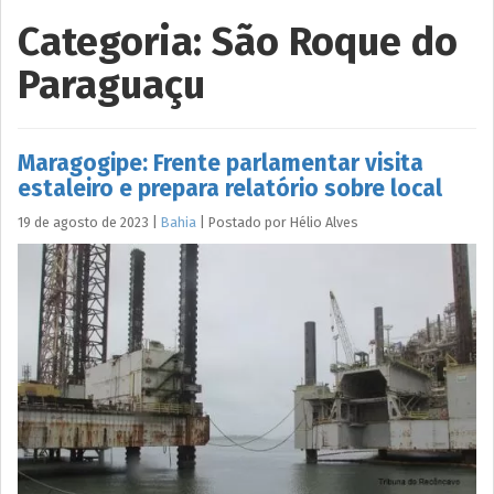
Categoria:
São Roque do
Paraguaçu
Maragogipe: Frente parlamentar visita
estaleiro e prepara relatório sobre local
19 de agosto de 2023
|
Bahia
|
Postado por
Hélio
Alves