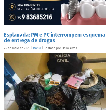
Esplanada: PM e PC interrompem esquema
de entrega de drogas
26 de maio de 2023
|
Bahia
|
Postado por
Hélio
Alves