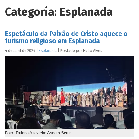
Categoria:
Esplanada
Espetáculo da Paixão de Cristo aquece o
turismo religioso em Esplanada
4 de abril de 2026
|
Esplanada
|
Postado por
Hélio
Alves
Foto: Tatiana Azeviche Ascom Setur